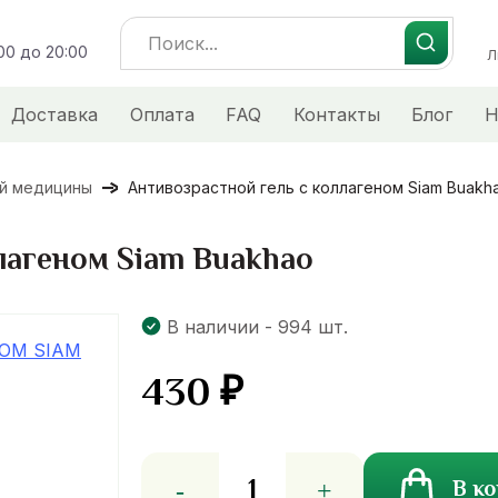
Search
:00 до 20:00
for:
Л
Доставка
Оплата
FAQ
Контакты
Блог
Н
ой медицины
Антивозрастной гель с коллагеном Siam Buakh
лагеном Siam Buakhao
В наличии - 994 шт.
430
₽
Количество
В к
товара