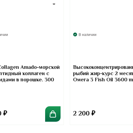
личии
В наличии
Collagen Amado-морской
Высококонцентрирован
птидный коллаген с
рыбий жир-курс 2 меся
идами в порошке. 300
Омега 3 Fish Oil 3600 
Kirkland Signature
0
₽
2 200
₽