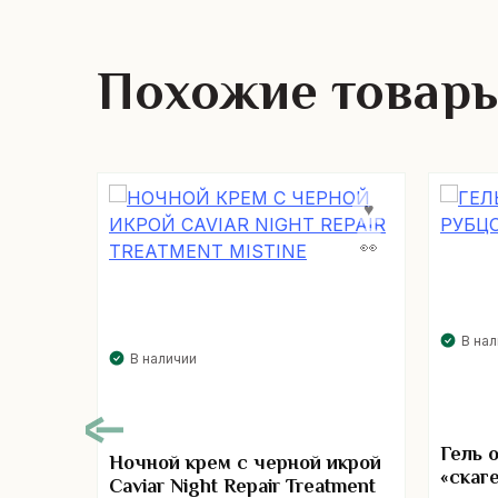
Похожие товар
В на
В наличии
Гель 
Ночной крем с черной икрой
«скаг
Caviar Night Repair Treatment