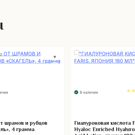
ы
личии
В наличии
5.
от шрамов и рубцов
Гиалуроновая кислота F
ель», 4 грамма
Hyaloc Enriched Hyaluro