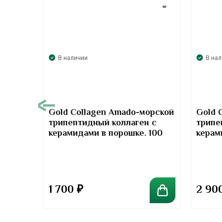
В наличии
В на
00
Gold Collagen Amado-морской
Gold 
трипептидный коллаген с
трипе
т-
керамидами в порошке. 100
керам
отив
грамм
грамм
та
1 700
₽
2 90