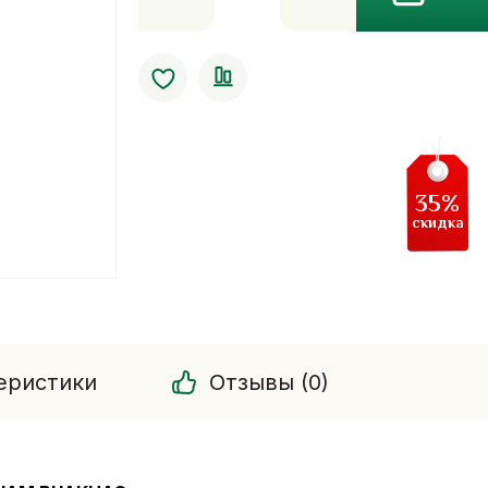
Антивозрастной
гель
с
коллагеном
Siam
Buakhao
35%
скидка
еристики
Отзывы (0)