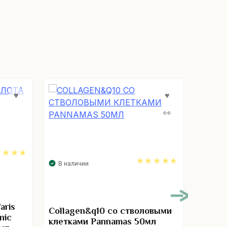
В наличии
00
В нал
4.67
aris
Collagen&q10 со стволовыми
Био-м
nic
клетками Pannamas 50мл
водоро