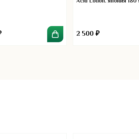
Acid Lotion. япония 180
₽
2 500
₽