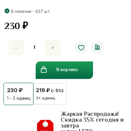
В наличии - 637 шт.
230
₽
Количество
товара
Бальзам
уход
В корзину
для
губ
с
230
₽
219
₽
(- 5%)
бананом
Banana
3+ единиц
1 - 2
единиц
Lip
Balm
Жаркая Распродажа!
Скидка 35% сегодня и
Karite
завтра