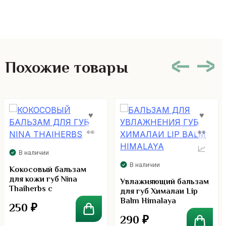
Похожие товары
В наличии
В наличии
Кокосовый бальзам
для кожи губ Nina
Увлажняющий бальзам
Thaiherbs с
для губ Хималаи Lip
увлажняющим
Balm Himalaya
250
₽
эффектом
290
₽