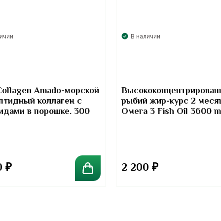
личии
В наличии
Collagen Amado-морской
Высококонцентрирован
птидный коллаген с
рыбий жир-курс 2 меся
идами в порошке. 300
Омега 3 Fish Oil 3600 
Kirkland Signature
0
₽
2 200
₽