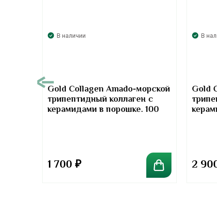
В наличии
В на
00
Gold Collagen Amado-морской
Gold 
трипептидный коллаген с
трипе
т-
керамидами в порошке. 100
керам
отив
грамм
грамм
та
1 700
₽
2 90