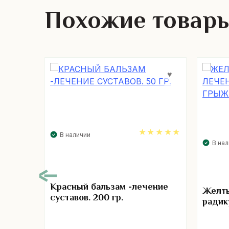
Похожие товар
В наличии
В на
4.89
Красный бальзам -лечение
Желты
суставов. 200 гр.
радик
ибов и