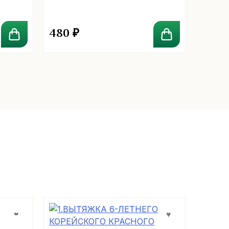
480
₽
300