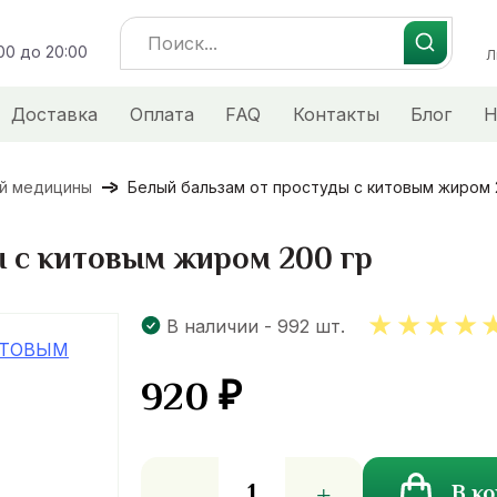
Search
:00 до 20:00
for:
Л
Доставка
Оплата
FAQ
Контакты
Блог
Н
ой медицины
Белый бальзам от простуды с китовым жиром 
ы с китовым жиром 200 гр
В наличии - 992 шт.
920
₽
5.00
ou
of 5
Количество
В к
товара