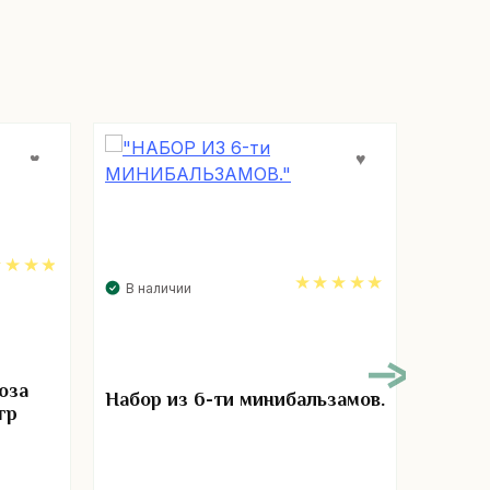
В наличии
76
В нал
5.00
оза
Набор из 6-ти минибальзамов.
Желты
гр
радику