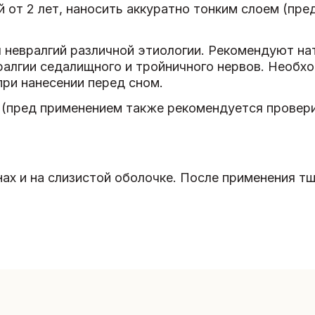
 от 2 лет, наносить аккуратно тонким слоем (пре
 невралгий различной этиологии. Рекомендуют на
ралгии седалищного и тройничного нервов. Необх
при нанесении перед сном.
 (пред применением также рекомендуется провери
нах и на слизистой оболочке. После применения т