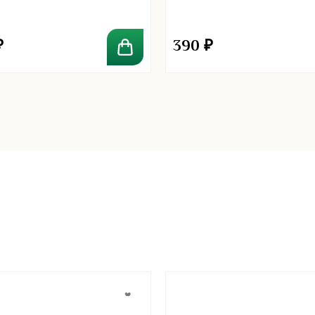
₽
390
₽