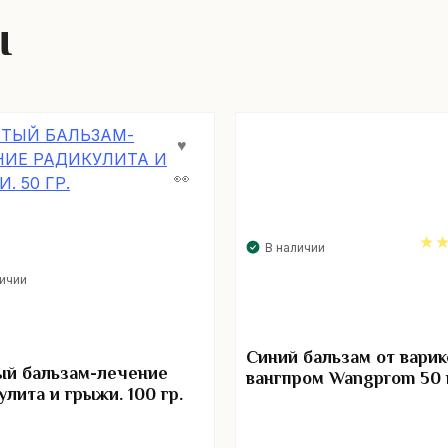
ы
В наличии
4.
личии
Синий бальзам от варик
й бальзам-лечение
вангпром Wangprom 50 
улита и грыжи. 100 гр.