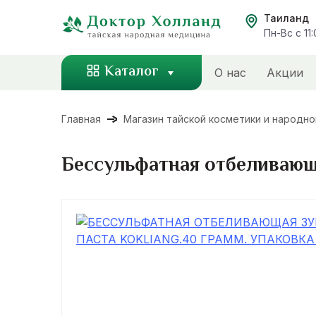
Перейти
Таиланд
к
Пн-Вс с 11
содержанию
Каталог
О нас
Акции
Главная
Магазин тайской косметики и народн
Бессульфатная отбеливающа