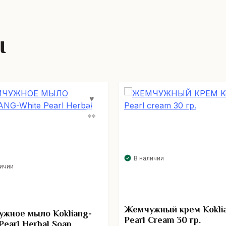
ы
В наличии
личии
Жемчужный крем Kokli
жное мыло Kokliang-
Pearl Cream 30 гр.
Pearl Herbal Soap