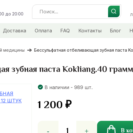
Search
:00 до 20:00
for:
Л
Доставка
Оплата
FAQ
Контакты
Блог
Н
ой медицины
Бессульфатная отбеливающая зубная паста Kokl
я зубная паста Kokliang.40 грамм.
В наличии - 989 шт.
1 200
₽
Количество
В к
товара