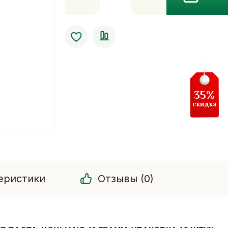
Бессульфатная
отбеливающая
зубная
паста
Kokliang.40
грамм.
упаковка
35%
12
скидка
штук
еристики
Отзывы (0)