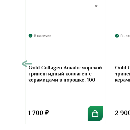
В наличии
В на
00
Gold Collagen Amado-морской
Gold 
трипептидный коллаген с
трипе
т-
керамидами в порошке. 100
керам
отив
грамм
грамм
та
1 700
₽
2 90