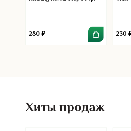
волос
джи
280
₽
230
Хиты продаж