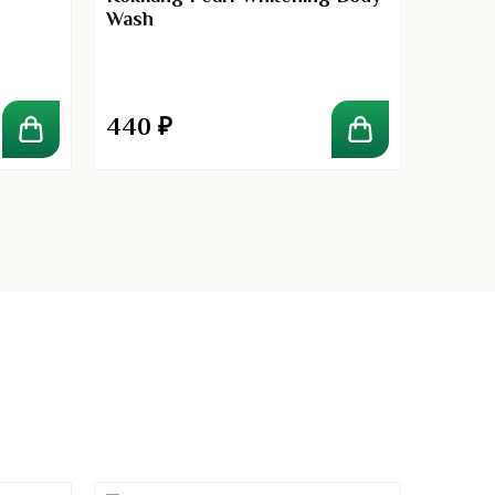
Wash
мл
440
₽
310
₽