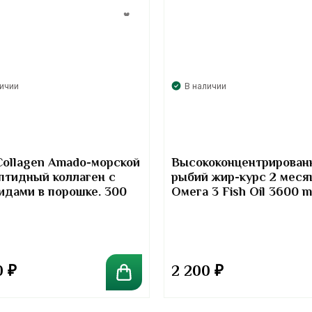
личии
В наличии
Collagen Amado-морской
Высококонцентрирован
птидный коллаген с
рыбий жир-курс 2 меся
идами в порошке. 300
Омега 3 Fish Oil 3600 
Kirkland Signature
0
₽
2 200
₽