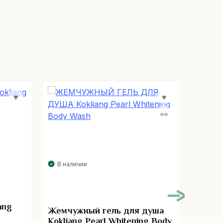
В наличии
В нал
ang
Жемчужный гель для душа
Безсу
Kokliang Pearl Whitening Body
темных