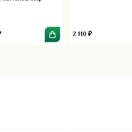
₽
2 110
₽