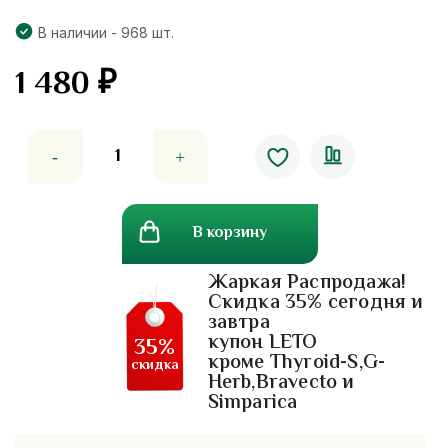
В наличии - 968 шт.
1 480
₽
Количество
товара
Чесночное
масло-
В корзину
разжижение
крови
Жаркая Распродажа!
и
Скидка 35% сегодня и
снижения
завтра
холестерина
купон LETO
35%
Garlic
кроме Thyroid-S,G-
скидка
Herb,Bravecto и
Oil
Simparica
Mega