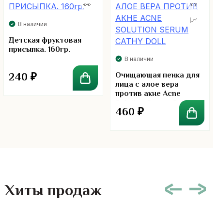
В наличии
Детская фруктовая
присыпка. 160гр.
В наличии
240
₽
Очищающая пенка для
лица с алое вера
против акне Acne
Solution Serum Cathy
460
₽
Doll
Хиты продаж