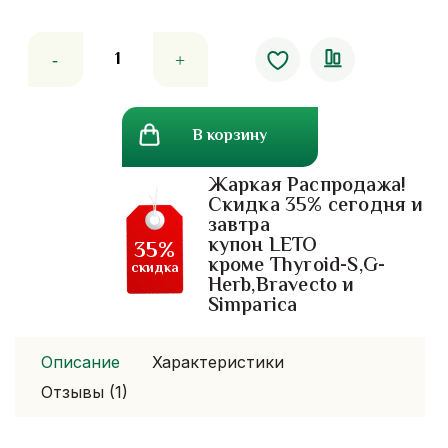
Количество
товара
Детский
шампунь
В корзину
для
волос
Жаркая Распродажа!
200
Скидка 35% сегодня и
мл
завтра
купон LETO
35%
кроме Thyroid-S,G-
скидка
Herb,Bravecto и
Simparica
Описание
Характеристики
Отзывы (1)