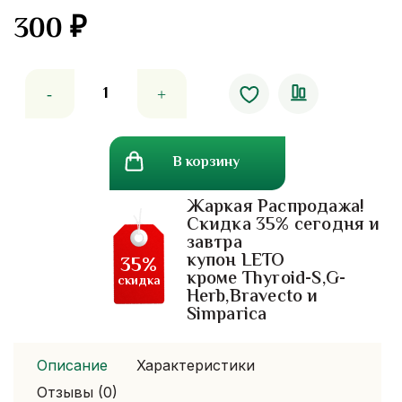
300
₽
Количество
товара
Эфирное
масло
В корзину
лаванды
от
Жаркая Распродажа!
бессонницы
Скидка 35% сегодня и
и
завтра
для
купон LETO
35%
успокоения
кроме Thyroid-S,G-
скидка
Herb,Bravecto и
Simparica
Описание
Характеристики
Отзывы (0)