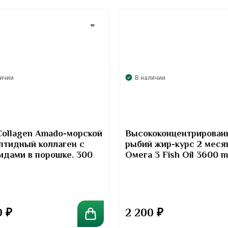
личии
В наличии
Collagen Amado-морской
Высококонцентрирован
птидный коллаген с
рыбий жир-курс 2 меся
идами в порошке. 300
Омега 3 Fish Oil 3600 
Kirkland Signature
0
₽
2 200
₽