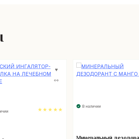
ы
В наличии
личии
5.00
Минеральный дезодора