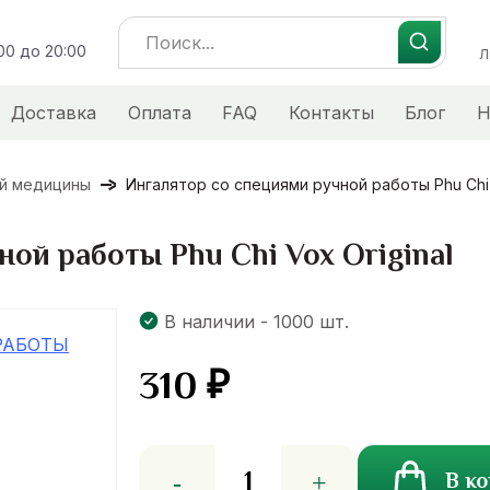
Search
:00 до 20:00
for:
Л
Доставка
Оплата
FAQ
Контакты
Блог
Н
ой медицины
Ингалятор со специями ручной работы Phu Chi 
ой работы Phu Chi Vox Original
В наличии - 1000 шт.
310
₽
Количество
В к
товара