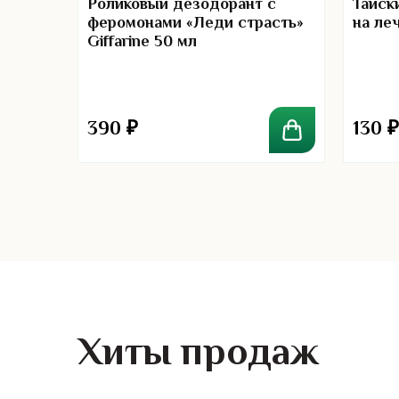
Роликовый дезодорант с
Тайск
феромонами «Леди страсть»
на ле
Giffarine 50 мл
93
ашля с
 абхай
390
₽
130
₽
Хиты продаж