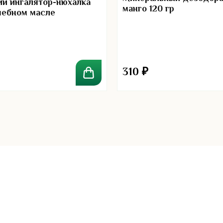
ий ингалятор-нюхалка
манго 120 гр
чебном масле
310
₽