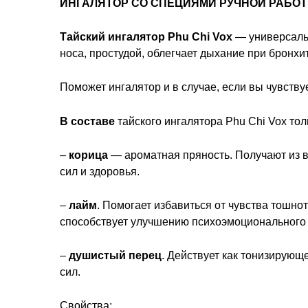
ИНГАЛЯТОР СО СПЕЦИЯМИ РУЧНОЙ РАБОТЫ
Тайский ингалятор
Phu
Chi
Vox
— универсальн
носа, простудой, облегчает дыхание при бронхи
Поможет ингалятор и в случае, если вы чувств
В составе
тайского ингалятора Phu Chi Vox то
–
корица
— ароматная пряность. Получают из 
сил и здоровья.
–
лайм
. Помогает избавиться от чувства тошно
способствует улучшению психоэмоционального 
–
душистый перец
. Действует как тонизирующ
сил.
Свойства: