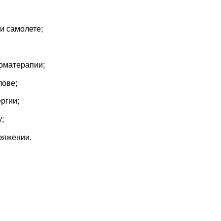
 и самолете;
роматерапии;
лове;
ергии;
у;
ряжении.