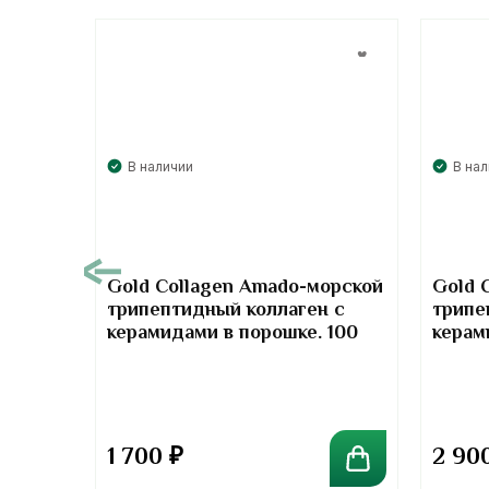
В наличии
В на
00
Gold Collagen Amado-морской
Gold 
трипептидный коллаген с
трипе
т-
керамидами в порошке. 100
керам
отив
грамм
грамм
та
1 700
₽
2 90