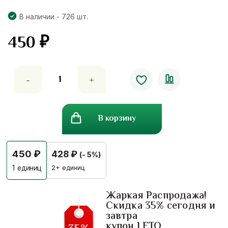
В наличии - 726 шт.
450
₽
Количество
товара
Капли
для
В корзину
восстановления
зрения
и
450
₽
428
₽
(- 5%)
увлажнения
Himalaya
2+ единиц
1
единиц
Herbals
Ophtha
Жаркая Распродажа!
Скидка 35% сегодня и
Care
завтра
купон LETO