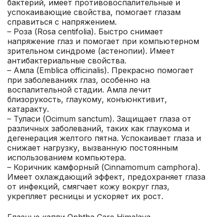
бактерий, имеет противовоспалительные и
успокаивающие свойства, помогает глазам
справиться с напряжением.
– Роза (Rosa centifolia). Быстро снимает
напряжение глаз и помогает при компьютерном
зрительном синдроме (астенопии). Имеет
антибактериальные свойства.
– Амла (Emblica officinalis). Прекрасно помогает
при заболеваниях глаз, особенно на
воспалительной стадии. Амла лечит
близорукость, глаукому, конъюнктивит,
катаракту.
– Туласи (Ocimum sanctum). Защищает глаза от
различных заболеваний, таких как глаукома и
дегенерация желтого пятна. Успокаивает глаза и
снижает нагрузку, вызванную постоянным
использованием компьютера.
– Коричник камфорный (Cinnamomum camphora).
Имеет охлаждающий эффект, предохраняет глаза
от инфекций, смягчает кожу вокруг глаз,
укрепляет ресницы и ускоряет их рост.
Глазные капли Ophtha Care Himalaya