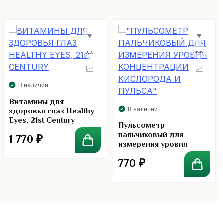
В наличии
Витамины для
В наличии
здоровья глаз Healthy
Eyes, 21st Century
Пульсометр
пальчиковый для
1 770
₽
измерения уровня
концентрации
770
₽
кислорода и пульса