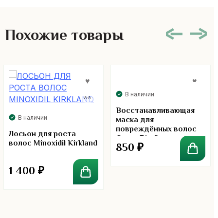
Похожие товары
В наличии
Восстанавливающая
В наличии
маска для
повреждённых волос
Лосьон для роста
Green Bio Super
волос Minoxidil Kirkland
850
₽
Treatment Cream 250 мл
1 400
₽