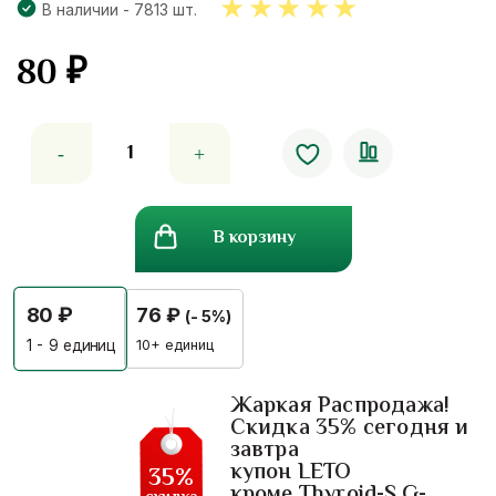
В наличии - 7813 шт.
80
₽
5.00
out
of 5
Количество
товара
Кератиновое
лечение
В корзину
для
волос
Keratin
80
₽
76
₽
(- 5%)
One
Speed
10+ единиц
1 - 9
единиц
Treatment
More
Жаркая Распродажа!
Скидка 35% сегодня и
Than.
завтра
купон LETO
35%
кроме Thyroid-S,G-