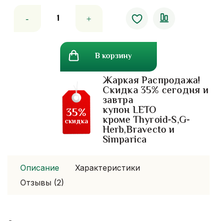
Количество
товара
Клубничный
улун
В корзину
Жаркая Распродажа!
Скидка 35% сегодня и
завтра
купон LETO
35%
кроме Thyroid-S,G-
скидка
Herb,Bravecto и
Simparica
Описание
Характеристики
Отзывы (2)