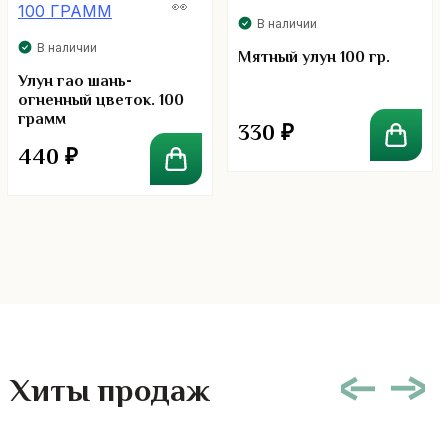
В наличии
В наличии
Мятный улун 100 гр.
Улун гао шань-
огненный цветок. 100
грамм
330
₽
440
₽
Хиты продаж