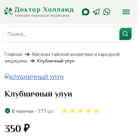
Перейти
к
содержанию
Search
for:
Главная
Магазин тайской косметики и народной
медицины
Клубничный улун
Клубничный улун
В наличии - 777 шт.
350
₽
5.00
out
of 5