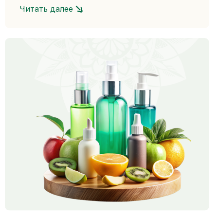
свойствами, такими как увлажняющее и
Читать далее
питательное действие, а также
способствует снижению жиров в
организме.
Это масло подходит для мужчин и женщин
всех возрастов и типов кожи. Благодаря
его высокому содержанию
антиоксидантов и жирных кислот, оно
эффективно помогает при различных
проблемах с кожей, таких как акне,
сухость, высыпания и даже укрепляет
кости.
Купить кокосовое масло из Таиланда в
интернет-магазине Dr.Holland очень
просто. Просто оформите заказ на сайте,
выберите удобный способ оплаты и
получите ваше любимое средство для
ухода за кожей в самом лучшем качестве.
Также, не забудьте, что у нас всегда есть
специальные предложения, акции и
подарки для наших клиентов.