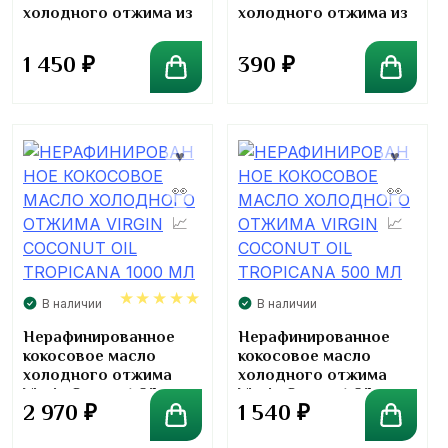
холодного отжима из
холодного отжима из
молодых кокосов
молодых кокосов
Suanpana 525мл
Suanpana 95мл
1 450
₽
390
₽
В наличии
В наличии
5.00
Нерафинированное
Нерафинированное
кокосовое масло
кокосовое масло
холодного отжима
холодного отжима
Virgin Coconut Oil
Virgin Coconut Oil
2 970
₽
1 540
₽
Tropicana 1000 мл
Tropicana 500 мл