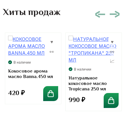
Не упустите возможность купить масло
Хиты продаж
Thai Nature Pure с приятным ароматом и
облачить свою кожу в естественный и
лучший уход! Доверьтесь отличному
качеству и натуральности продуктов, и
ваша кожа будет благодарить вас каждый
день.
В наличии
В наличии
Кокосовое арома
масло Banna.450 мл
Натуральное
кокосовое масло
Tropicana 250 мл
420
₽
990
₽