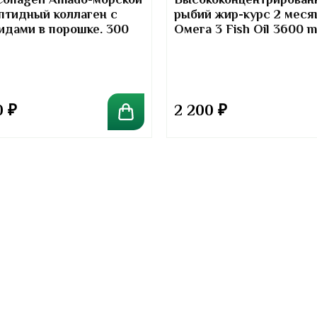
Collagen Amado-морской
Высококонцентрирован
птидный коллаген с
рыбий жир-курс 2 меся
идами в порошке. 300
Омега 3 Fish Oil 3600 
Kirkland Signature
0
₽
2 200
₽