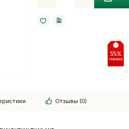
Кофе
с
дурианом
King
Of
Real
Instant
35%
Thai
скидка
Durian
Thailand
еристики
Отзывы (0)