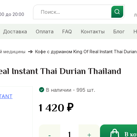
Search
:00 до 20:00
for:
Л
Доставка
Оплата
FAQ
Контакты
Блог
Н
ой медицины
Кофе с дурианом King Of Real Instant Thai Durian
l Instant Thai Durian Thailand
В наличии - 995 шт.
1 420
₽
Количество
В к
товара