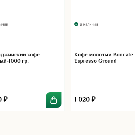
личии
В наличии
джийский кофе
Кофе молотый Boncafe
ый-1000 гр.
Espresso Ground
0
₽
1 020
₽