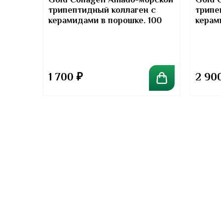
Gold Collagen Amado-морской
Gold 
трипептидный коллаген с
трипе
т-
керамидами в порошке. 100
керам
отив
грамм
грамм
та
1 700
₽
2 90