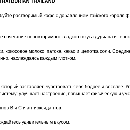
THAI DURIAN THAILAND
обуйте растворимый кофе с добавлением тайского короля ф
 сочетание неповторимого сладкого вкуса дуриана и терпк
и, кокосовое молоко, патока, какао и щепотка соли. Соед
енно, наслаждаясь каждым глотком.
который заставляет чувствовать себя бодрее и веселее. 
систему: улучшает настроение, повышает физическую и умс
инов В и С и антиоксидантов.
аждайтесь удивительным вкусом.