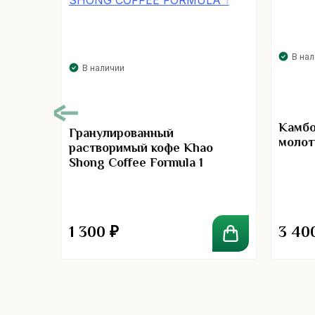
В на
В наличии
Камбо
Гранулированный
молот
растворимый кофе Khao
Shong Coffee Formula 1
 1
1 300
₽
3 40