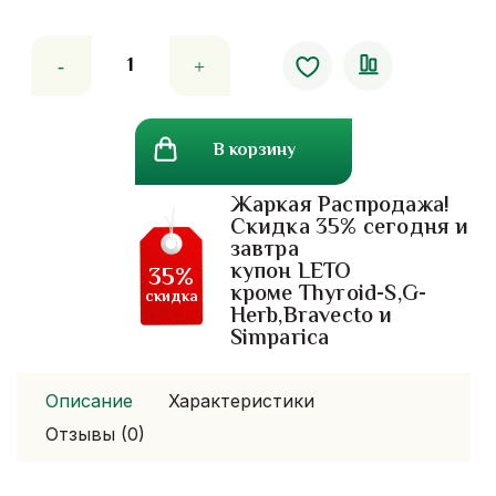
Количество
товара
Кокосовое
арома
В корзину
масло
Banna.450
Жаркая Распродажа!
мл
Скидка 35% сегодня и
завтра
купон LETO
35%
кроме Thyroid-S,G-
скидка
Herb,Bravecto и
Simparica
Описание
Характеристики
Отзывы (0)