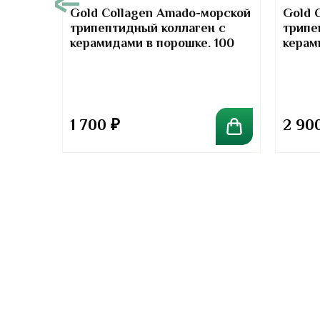
00
Gold Collagen Amado-морской
Gold 
трипептидный коллаген с
трипе
т-
керамидами в порошке. 100
керам
отив
грамм
грамм
та
1 700
₽
2 90