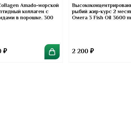
Collagen Amado-морской
Высококонцентрирован
птидный коллаген с
рыбий жир-курс 2 меся
идами в порошке. 300
Омега 3 Fish Oil 3600 
Kirkland Signature
0
₽
2 200
₽