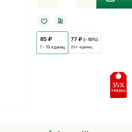
Коллаген
и
витамин
С
2000
85
₽
77
₽
(- 10%)
мг
sappe
20+ единиц
1 - 19
единиц
beauti
powder
collagen
stix
35%
скидка