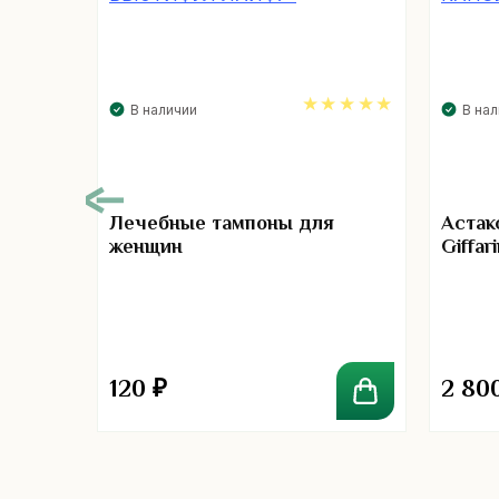
В наличии
В на
5.00
Лечебные тампоны для
Астак
женщин
Giffar
00
120
₽
2 80