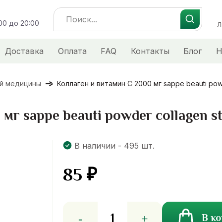
Search
:00 до 20:00
for:
Л
Доставка
Оплата
FAQ
Контакты
Блог
Н
ой медицины
Коллаген и витамин С 2000 мг sappe beauti powd
мг sappe beauti powder collagen st
В наличии - 495 шт.
85
₽
Количество
В к
товара