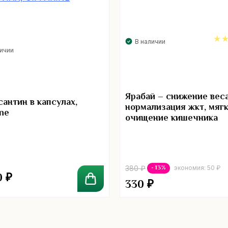
В наличии
личии
5.
Ярабай – снижение веса
сантин в капсулах,
нормализация жкт, мяг
ine
очищение кишечника
kongkaherb
- 13%
380
₽
экономия:
50
₽
0
₽
330
₽