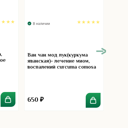
В наличии
В нал
00
5.00
,
Ван чан мод лук(куркума
Вагин
кое
яванская)- лечение миом,
воспалений curcuma comosa
kongkaherb
650
₽
120
₽