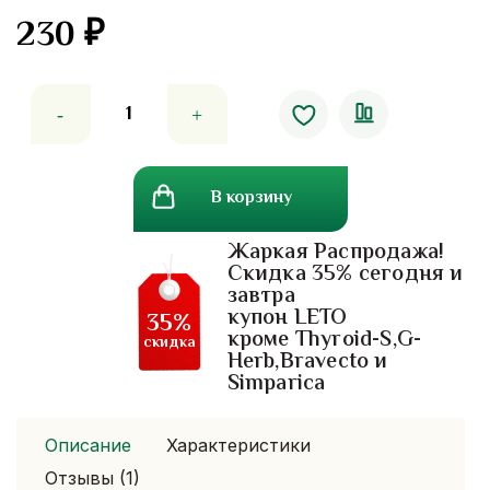
230
₽
Количество
товара
Концентрированная
сыворотка
В корзину
для
волос
Жаркая Распродажа!
с
Скидка 35% сегодня и
водорослями
завтра
купон LETO
35%
кроме Thyroid-S,G-
скидка
Herb,Bravecto и
Simparica
Описание
Характеристики
Отзывы (1)