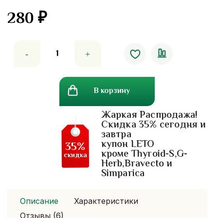
280
₽
5.00
out
of 5
Количество
товара
Кондиционер
на
В корзину
травах
от
Жаркая Распродажа!
выпадения
Скидка 35% сегодня и
волос
завтра
Джинда
купон LETO
35%
Jinda
кроме Thyroid-S,G-
скидка
Herb,Bravecto и
Simparica
Описание
Характеристики
Отзывы (6)