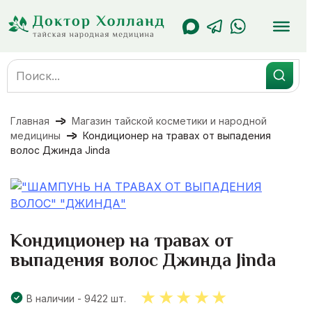
Перейти
к
содержанию
Search
for:
Главная
Магазин тайской косметики и народной
медицины
Кондиционер на травах от выпадения
волос Джинда Jinda
Кондиционер на травах от
выпадения волос Джинда Jinda
В наличии - 9422 шт.