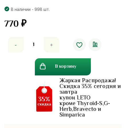
В наличии - 998 шт.
770
₽
Количество
товара
Кондиционер
с
В корзину
эфиром
каффирного
Жаркая Распродажа!
лайма
Скидка 35% сегодня и
против
завтра
выпадения
купон LETO
35%
волос
кроме Thyroid-S,G-
скидка
Herb,Bravecto и
Falles
Simparica
Bsc