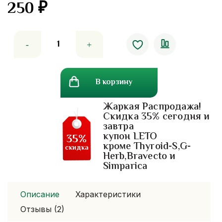
250
₽
5.00
out
of 5
Количество
товара
Крем
для
В корзину
лечения
трещин
Жаркая Распродажа!
и
Скидка 35% сегодня и
натоптышей
завтра
купон LETO
35%
кроме Thyroid-S,G-
скидка
Herb,Bravecto и
Simparica
Описание
Характеристики
Отзывы (2)