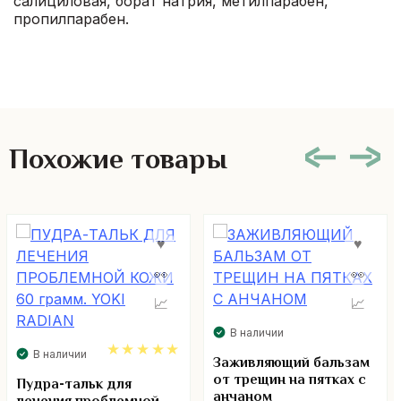
салициловая, борат натрия, метилпарабен,
пропилпарабен.
Похожие товары
В наличии
В наличии
Заживляющий бальзам
от трещин на пятках с
5.00
Пудра-тальк для
анчаном