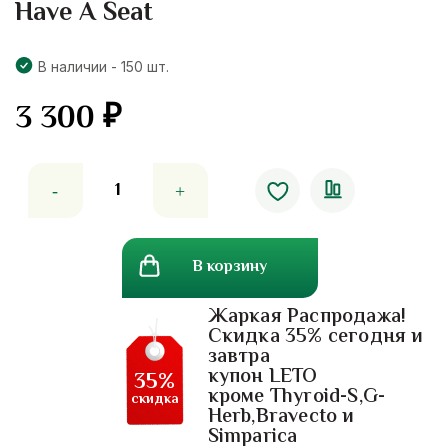
Have A Seat
В наличии - 150 шт.
3 300
₽
Количество
товара
Лабубу
Labubu
В корзину
оригинал
в
Жаркая Распродажа!
расцветке
Скидка 35% сегодня и
Baba
завтра
из
купон LETO
35%
коллекции
кроме Thyroid-S,G-
скидка
Herb,Bravecto и
Have
Simparica
A