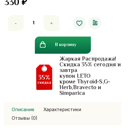
330
₽
Количество
товара
Лосьон
для
В корзину
тела
лилавади
Жаркая Распродажа!
Leelawadee
Скидка 35% сегодня и
Lotion,
завтра
450
купон LETO
35%
гр.
кроме Thyroid-S,G-
скидка
Herb,Bravecto и
Simparica
Описание
Характеристики
Отзывы (0)