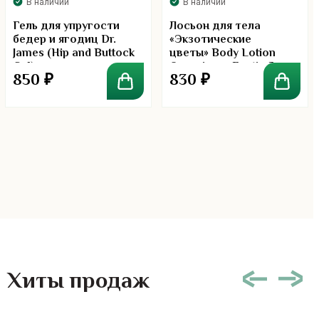
В наличии
В наличии
Гель для упругости
Лосьон для тела
бедер и ягодиц Dr.
«Экзотические
James (Hip and Buttock
цветы» Body Lotion
Gel)
Organique «Exotic flora»
850
₽
830
₽
Хиты продаж