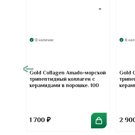
В наличии
В на
00
Gold Collagen Amado-морской
Gold 
трипептидный коллаген с
трипе
т-
керамидами в порошке. 100
керам
отив
грамм
грамм
та
1 700
₽
2 90