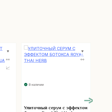
В нал
В наличии
Гиалу
Улиточный серум с эффектом
Hyalur