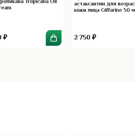
ропикана Tropicana Oil
астаксантин для возра
ream
кожи лица Giffarine 50 м
0
₽
2 750
₽