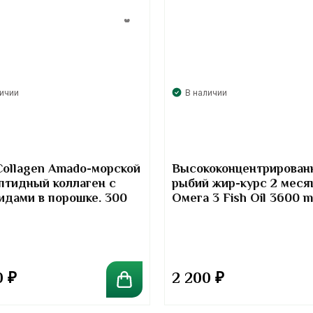
личии
В наличии
Collagen Amado-морской
Высококонцентрирован
птидный коллаген с
рыбий жир-курс 2 меся
идами в порошке. 300
Омега 3 Fish Oil 3600 
Kirkland Signature
0
₽
2 200
₽