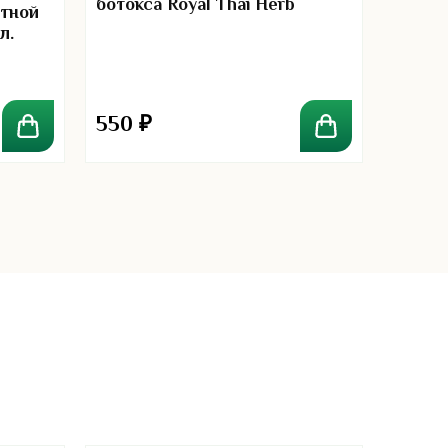
ботокса Royal Thai Herb
стной
л.
550
₽
750