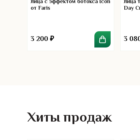
лица с эффектом ботокса Icon
лица т
от Faris
Day C
00
3 200
₽
3 08
Хиты продаж