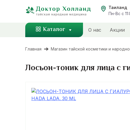
Перейти
Таиланд
к
Пн-Вс с 11
содержанию
Каталог
О нас
Акции
Главная
Магазин тайской косметики и народн
Лосьон-тоник для лица с ги