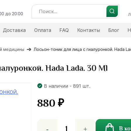
Search
:00 до 20:00
for:
Л
Доставка
Оплата
FAQ
Контакты
Блог
Н
ой медицины
Лосьон-тоник для лица с гиалуронкой. Hada Lad
алуронкой. Hada Lada. 30 Ml
В наличии - 891 шт.
880
₽
Количество
В к
товара