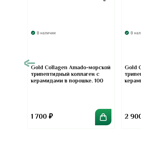
В наличии
В на
00
Gold Collagen Amado-морской
Gold 
трипептидный коллаген с
трипе
т-
керамидами в порошке. 100
керам
отив
грамм
грамм
та
1 700
₽
2 90