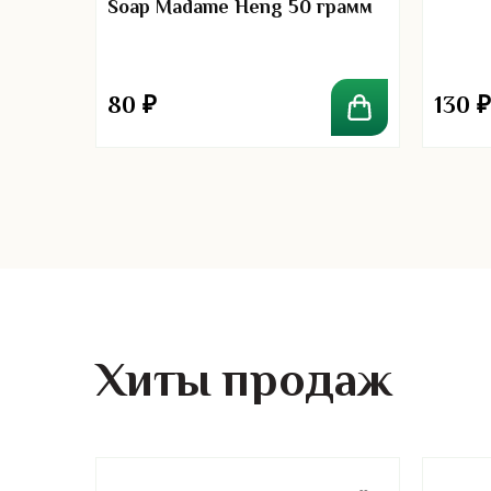
Soap Madame Heng 50 грамм
с
eel
80
₽
130
₽
Хиты продаж