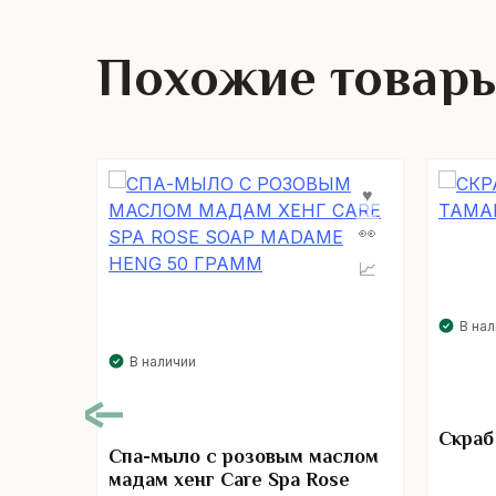
Похожие товар
В на
В наличии
Скраб
Спа-мыло с розовым маслом
мадам хенг Care Spa Rose