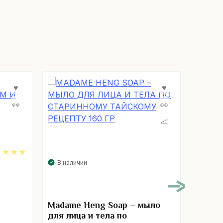
В нал
В наличии
00
Золот
Madame Heng Soap – мыло
пудрой
для лица и тела по