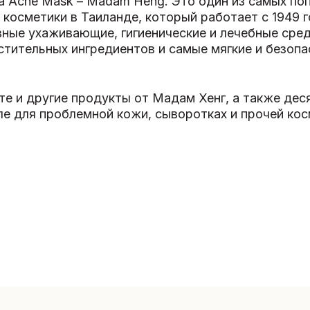
ea Acne Mask – Madam Heng. Это один из самых п
 косметики в Таиланде, который работает с 1949 
ные ухаживающие, гигиенические и лечебные сред
стительных ингредиентов и самые мягкие и безоп
ете и другие продукты от Мадам Хенг, а также де
е для проблемной кожи, сыворотках и прочей кос