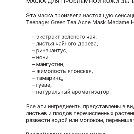
МАСКА ДЛЯ ПРОБЛЕМНОЙ КОЖИ ЗЕЛ
Эта маска произвела настоящую сенсац
Teenager Green Tea Acne Mask Madame 
– экстракт зеленого чая,
– листья чайного дерева,
– ринакантус,
– нони,
– мангустин,
– жимолость японская,
– тамаринд,
– гуава,
– натуральный ароматизатор.
Все эти ингредиенты представлены в в
листьев и плодов перечисленных растен
развести водой или молоком, перемешат