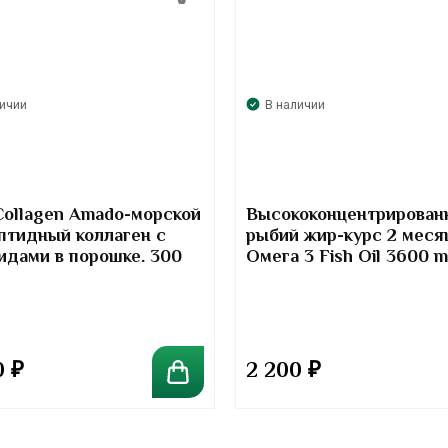
личии
В наличии
Collagen Amado-морской
Высококонцентрирован
птидный коллаген с
рыбий жир-курс 2 меся
идами в порошке. 300
Омега 3 Fish Oil 3600 
Kirkland Signature
0
₽
2 200
₽