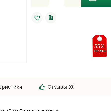
Маска
для
проблемной
кожи
зеленый
чай
Madame
35%
Heng
скидка
еристики
Отзывы (0)