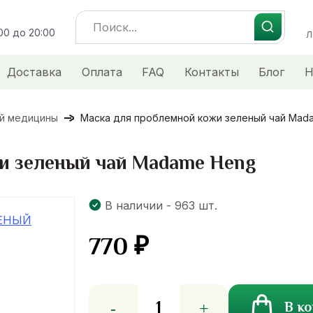
Search
:00 до 20:00
for:
Л
Доставка
Оплата
FAQ
Контакты
Блог
Н
ой медицины
Маска для проблемной кожи зеленый чай Mad
и зеленый чай Madame Heng
В наличии - 963 шт.
770
₽
Количество
В к
товара