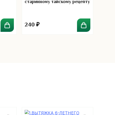
старинному тайскому рецепту
160 гр
240
₽
190
₽