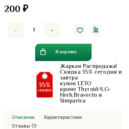
200
₽
Количество
товара
Мыло
с
В корзину
мандарином,
витамином
Жаркая Распродажа!
с
Скидка 35% сегодня и
и
завтра
е
купон LETO
35%
Helena
кроме Thyroid-S,G-
скидка
Herb,Bravecto и
Eliza
Simparica
Описание
Характеристики
Отзывы (1)