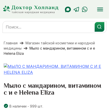
Перейти
к
содержанию
Search
for:
Главная
Магазин тайской косметики и народной
медицины
Мыло с мандарином, витамином с и е
Helena Eliza
Мыло с мандарином, витамином
с и е Helena Eliza
В наличии - 999 шт.