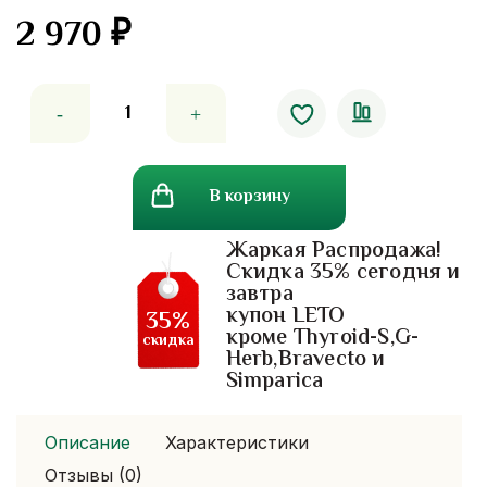
2 970
₽
Количество
товара
Омоложение
и
В корзину
красота
кожи
Жаркая Распродажа!
-
Скидка 35% сегодня и
витамин
завтра
в7
купон LETO
35%
Blackmores
кроме Thyroid-S,G-
скидка
Herb,Bravecto и
Biotin
Simparica
Описание
Характеристики
Отзывы (0)