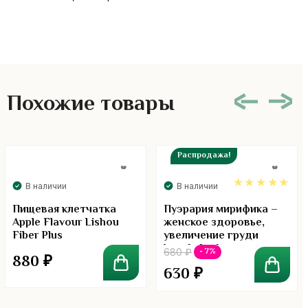
Похожие товары
Распродажа!
В наличии
В наличии
5.00
Пищевая клетчатка
Пуэрария мирифика –
Apple Flavour Lishou
женское здоровье,
Fiber Plus
увеличение груди
kongkaherb
- 7%
680
₽
880
₽
630
₽