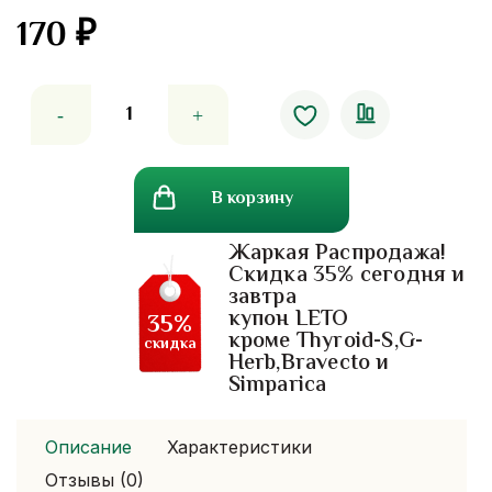
170
₽
Количество
товара
Оранжевый
бальзам
В корзину
Dr.
Mho
Жаркая Распродажа!
Shee
Скидка 35% сегодня и
Woke.
завтра
50
купон LETO
35%
гр
кроме Thyroid-S,G-
скидка
Herb,Bravecto и
Simparica
Описание
Характеристики
Отзывы (0)