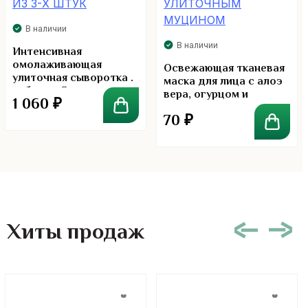
В наличии
В наличии
Интенсивная
омолаживающая
Освежающая тканевая
улиточная сыворотка .
маска для лица с алоэ
набор из 3-х штук
вера, огурцом и
1 060
₽
улиточным муцином
70
₽
Хиты продаж