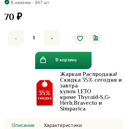
В наличии - 997 шт.
70
₽
Количество
товара
Отбеливающая
тканевая
В корзину
маска
для
Жаркая Распродажа!
лица
Скидка 35% сегодня и
с
завтра
экстрактом
купон LETO
35%
улитки
кроме Thyroid-S,G-
скидка
Herb,Bravecto и
и
Simparica
жемчугом
Описание
Характеристики