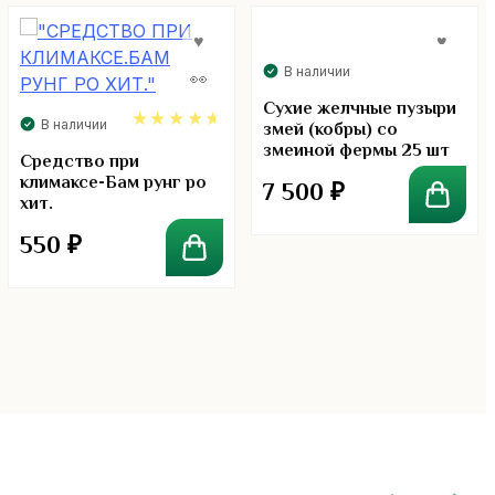
В наличии
Сухие желчные пузыри
В наличии
змей (кобры) со
змеиной фермы 25 шт
4.60
Средство при
климаксе-Бам рунг ро
7 500
₽
хит.
550
₽