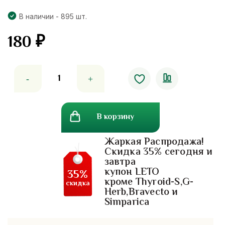
В наличии - 895 шт.
180
₽
Количество
товара
Пластырь
от
В корзину
болей
в
Жаркая Распродажа!
спине
Скидка 35% сегодня и
и
завтра
менструальных
купон LETO
35%
болей
кроме Thyroid-S,G-
скидка
Herb,Bravecto и
Ammeltz
Simparica
Yoko
Yoko.