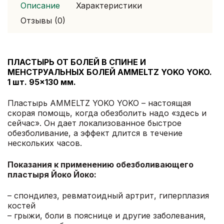
1
Описание
Характеристики
шт.
Отзывы (0)
95×130
мм
ПЛАСТЫРЬ ОТ БОЛЕЙ В СПИНЕ И
МЕНСТРУАЛЬНЫХ БОЛЕЙ AMMELTZ YOKO YOKO.
1 шт. 95×130 мм.
Пластырь AMMELTZ YOKO YOKO – настоящая
скорая помощь, когда обезболить надо «здесь и
сейчас». Он дает локализованное быстрое
обезболивание, а эффект длится в течение
нескольких часов.
Показания к применению обезболивающего
пластыря Йоко Йоко:
– спондилез, ревматоидный артрит, гиперплазия
костей
– грыжи, боли в пояснице и другие заболевания,