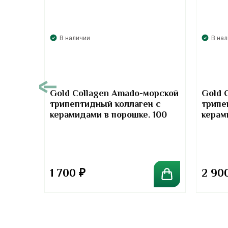
В наличии
В на
00
Gold Collagen Amado-морской
Gold 
трипептидный коллаген с
трипе
т-
керамидами в порошке. 100
керам
отив
грамм
грамм
та
1 700
₽
2 90