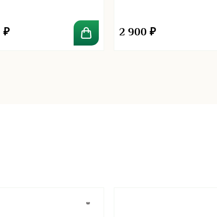
0
₽
2 900
₽