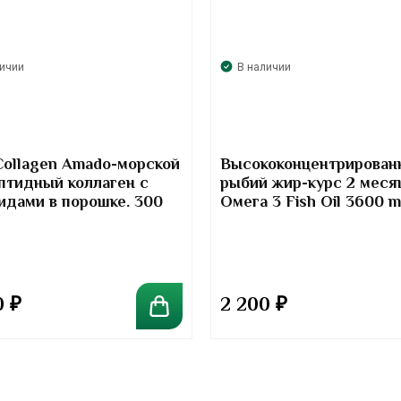
личии
В наличии
Collagen Amado-морской
Высококонцентрирован
птидный коллаген с
рыбий жир-курс 2 меся
идами в порошке. 300
Омега 3 Fish Oil 3600 
Kirkland Signature
0
₽
2 200
₽