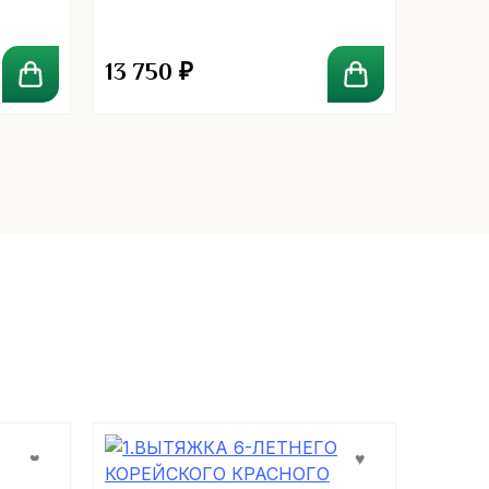
13 750
₽
20 1