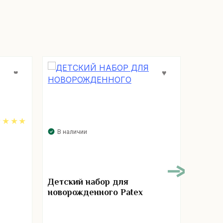
В наличии
В нал
00
Детский набор для
Матра
новорожденного Patex
комфо