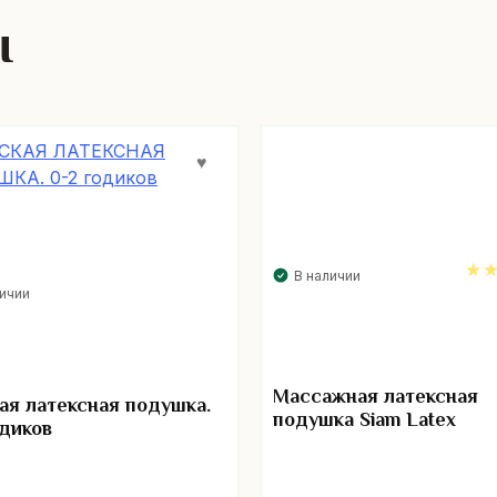
ы
В наличии
личии
5.
Массажная латексная
ая латексная подушка.
подушка Siam Latex
одиков