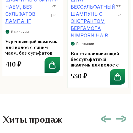
В наличии
Укрепляющий шампунь
В наличии
для волос с синим
чаем, без сульфатов
Восстанавливающий
Лампанг
бессульфатный
410
₽
шампунь для волос с
экстрактом бергамота
530
₽
Nimporn Hair Shampoo
Хиты продаж