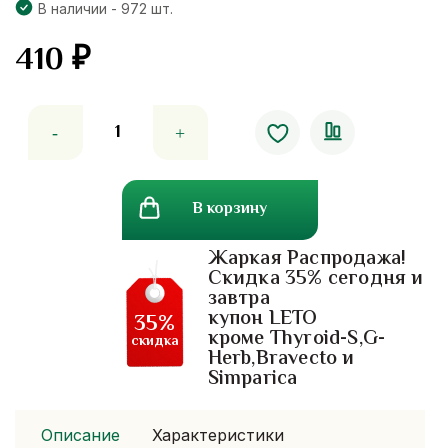
В наличии - 972 шт.
410
₽
Количество
товара
Шампунь
для
В корзину
мягкого
очищения
Жаркая Распродажа!
с
Скидка 35% сегодня и
мыльным
завтра
орехом,
купон LETO
35%
без
кроме Thyroid-S,G-
скидка
Herb,Bravecto и
сульфатов
Simparica
Описание
Характеристики