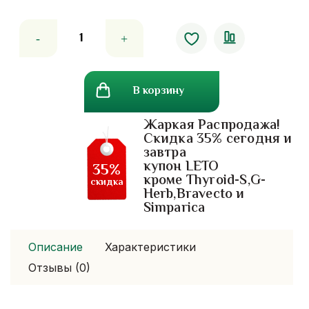
Количество
товара
Скраб
для
В корзину
лица
с
Жаркая Распродажа!
ананасом
Скидка 35% сегодня и
Banna
завтра
купон LETO
35%
кроме Thyroid-S,G-
скидка
Herb,Bravecto и
Simparica
Описание
Характеристики
Отзывы (0)