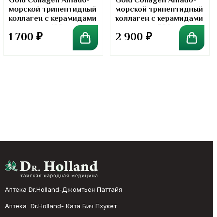
Gold Collagen Amado-
Gold Collagen Amado-
морской трипептидный
морской трипептидный
коллаген с керамидами
коллаген с керамидами
в порошке. 100 грамм
в порошке. 300 грамм
1 700
₽
2 900
₽
Аптека Dr.Holland-Джомтьен Паттайя
Аптека Dr.Holland- Ката Бич Пхукет