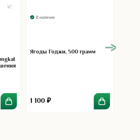
В наличии
В нал
Ягоды Годжи, 500 грамм
ongkat
Грану
ышения
имбир
иммун
1 100
₽
330