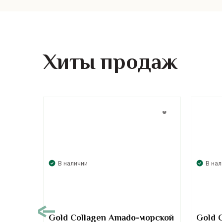
Хиты продаж
В наличии
В на
00
Gold Collagen Amado-морской
Gold 