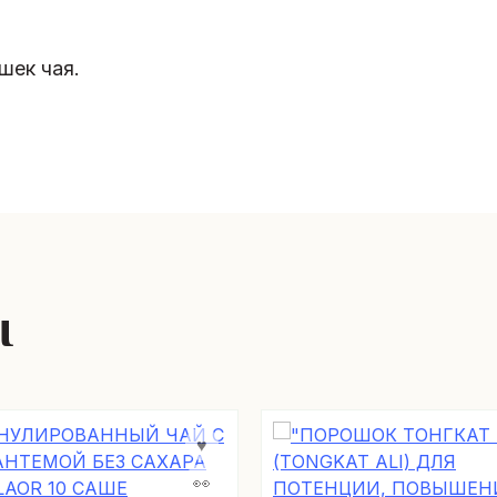
шек чая.
ы