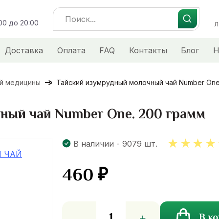
Search
:00 до 20:00
for:
Л
Доставка
Оплата
FAQ
Контакты
Блог
Н
ой медицины
Тайский изумрудный молочный чай Number One
ный чай Number One. 200 грамм
В наличии - 9079 шт.
460
₽
5.00
ou
of 5
Количество
В к
товара