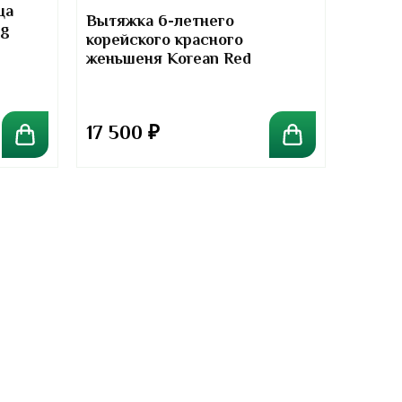
ца
курс 2
Вытяжка 6-летнего
mg
Signat
корейского красного
Chond
женьшеня Korean Red
Ginseng Samsung 250 грамм
17 500
₽
1 90