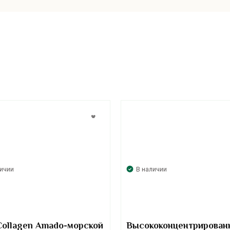
личии
В наличии
Collagen Amado-морской
Высококонцентрирован