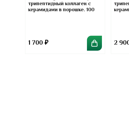
трипептидный коллаген с
трипе
т-
керамидами в порошке. 100
керам
отив
грамм
грамм
та
1 700
₽
2 90