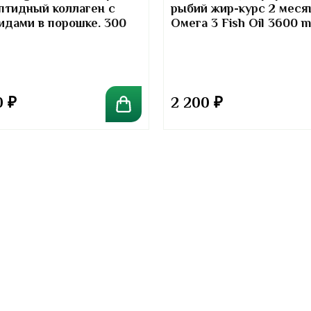
птидный коллаген с
рыбий жир-курс 2 меся
идами в порошке. 300
Омега 3 Fish Oil 3600 
Kirkland Signature
0
₽
2 200
₽