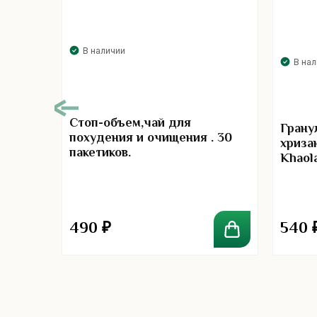
В наличии
В на
00
Стоп-объем,чай для
– от
Грану
похудения и очищения . 30
вления
хриза
пакетиков.
Khaol
490
₽
540