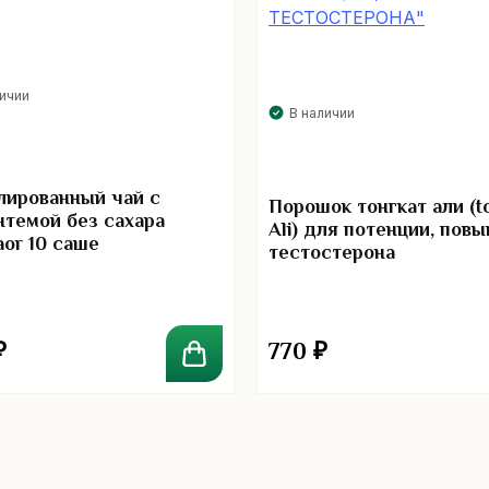
личии
В наличии
лированный чай с
Порошок тонгкат али (t
нтемой без сахара
Ali) для потенции, пов
aor 10 саше
тестостерона
₽
770
₽