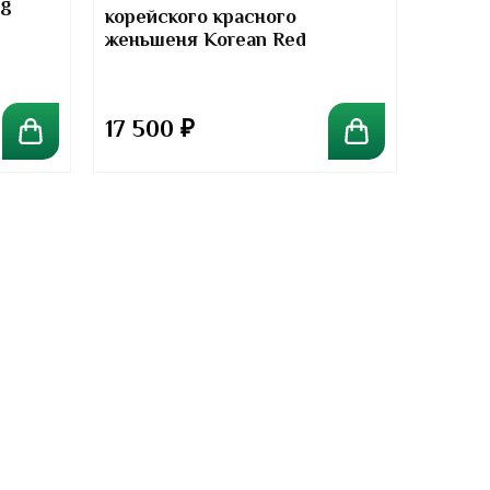
mg
Signat
корейского красного
Chond
женьшеня Korean Red
Ginseng Samsung 250 грамм
17 500
₽
1 90