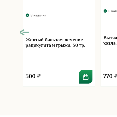
В на
В наличии
Вытяж
Желтый бальзам-лечение
козла.
радикулита и грыжи. 50 гр.
к
300
₽
770