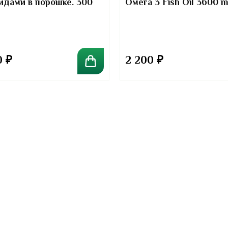
идами в порошке. 300
Омега 3 Fish Oil 3600 
Kirkland Signature
0
₽
2 200
₽