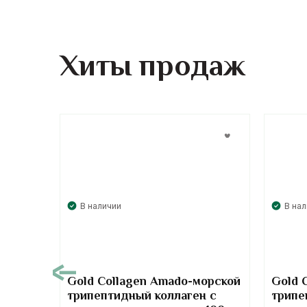
Хиты продаж
В наличии
В на
00
Gold Collagen Amado-морской
Gold 
трипептидный коллаген с
трипе
т-