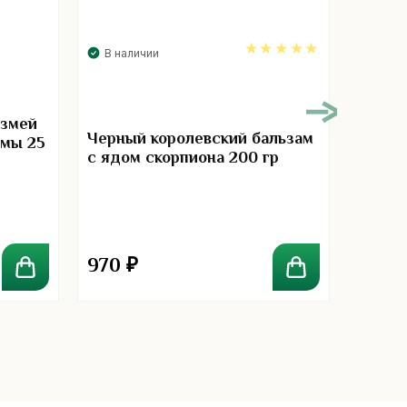
В наличии
В нал
5.00
 змей
Черный королевский бальзам
Черны
рмы 25
с ядом скорпиона 200 гр
с ядом
970
₽
320