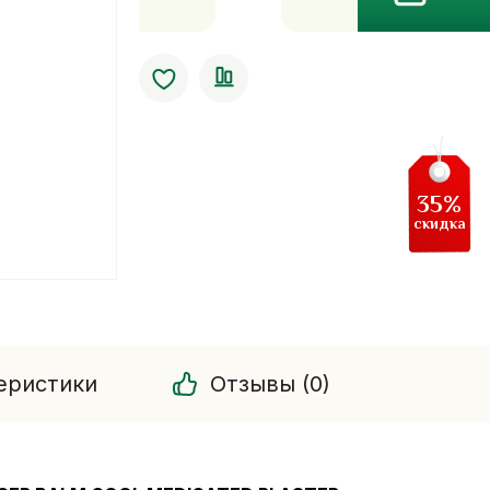
Тигровый
пластырь
охлаждающий
маленький.
Tiger
Balm
Cool
35%
Medicated
скидка
Plaster
еристики
Отзывы (0)