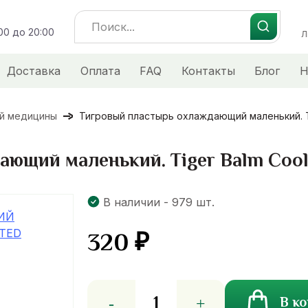
Search
:00 до 20:00
for:
Л
Доставка
Оплата
FAQ
Контакты
Блог
Н
ой медицины
Тигровый пластырь охлаждающий маленький. Tig
ющий маленький. Tiger Balm Cool 
В наличии - 979 шт.
320
₽
Количество
В к
товара