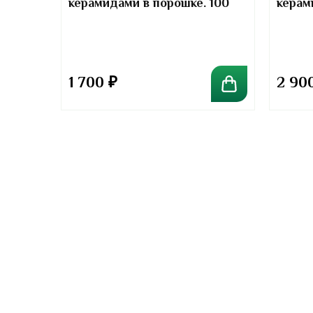
керамидами в порошке. 100
керам
отив
грамм
грамм
та
1 700
₽
2 90