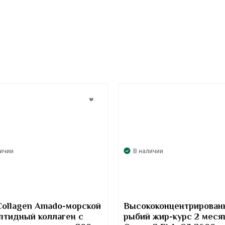
личии
В наличии
Collagen Amado-морской
Высококонцентрирован
птидный коллаген с
рыбий жир-курс 2 меся