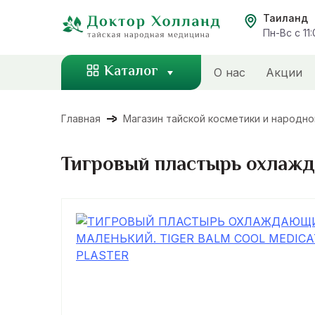
Перейти
Таиланд
к
Пн-Вс с 11
содержанию
Каталог
О нас
Акции
Главная
Магазин тайской косметики и народн
Тигровый пластырь охлажда