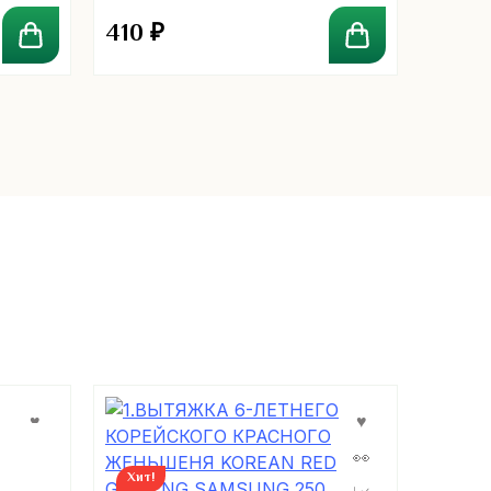
410
₽
350
Хит!