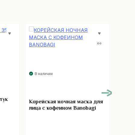
В наличии
В нал
тук
Корейская ночная маска для
Патчи
лица с кофеином Banobagi
авокад