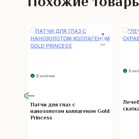
Похожие товар
В на
В наличии
Лечеб
Патчи для глаз с
скатк
нанозолотом коллагеном Gold
Princess
р для
ном