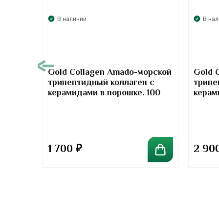
В наличии
В на
00
Gold Collagen Amado-морской
Gold 
трипептидный коллаген с
трипе
т-
керамидами в порошке. 100
керам
отив
грамм
грамм
та
1 700
₽
2 90