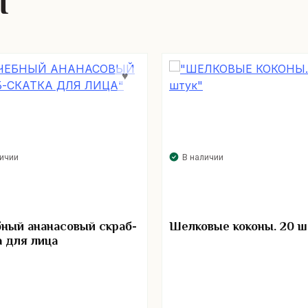
ы
личии
В наличии
ный ананасовый скраб-
Шелковые коконы. 20 ш
а для лица