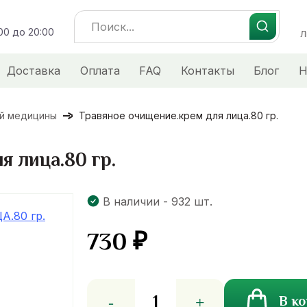
Search
:00 до 20:00
for:
Л
Доставка
Оплата
FAQ
Контакты
Блог
Н
ой медицины
Травяное очищение.крем для лица.80 гр.
я лица.80 гр.
В наличии - 932 шт.
730
₽
Количество
В к
товара