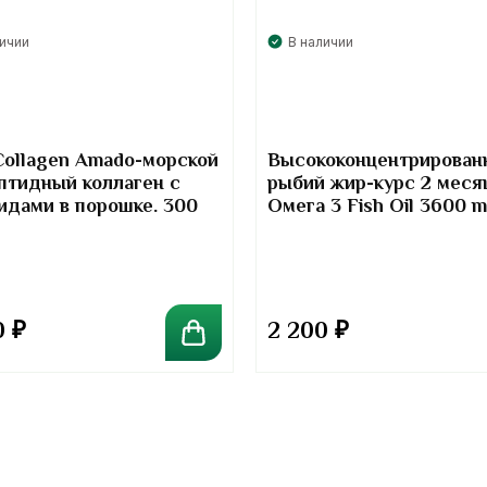
личии
В наличии
Collagen Amado-морской
Высококонцентрирован
птидный коллаген с
рыбий жир-курс 2 меся
идами в порошке. 300
Омега 3 Fish Oil 3600 
Kirkland Signature
0
₽
2 200
₽