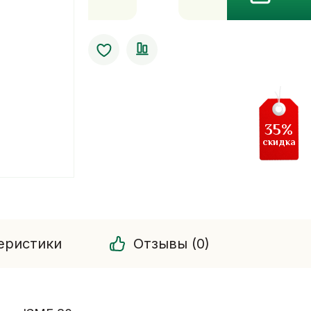
Травяное
очищение.крем
для
лица.80
гр.
35%
скидка
еристики
Отзывы (0)