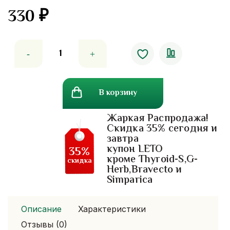
330
₽
Количество
товара
Травяной
шампунь
В корзину
для
волос
Жаркая Распродажа!
Kokliang
Скидка 35% сегодня и
с
завтра
ягодами
купон LETO
35%
годжи
кроме Thyroid-S,G-
скидка
Herb,Bravecto и
Simparica
Описание
Характеристики
Отзывы (0)