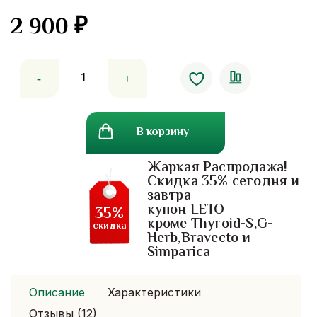
2 900
₽
4.91
out
of 5
Количество
товара
Удаление
бородавок
В корзину
и
папилом.
Жаркая Распродажа!
тайское
Скидка 35% сегодня и
народное
завтра
средство.
купон LETO
35%
15
кроме Thyroid-S,G-
скидка
Herb,Bravecto и
гр
Simparica
Описание
Характеристики
Отзывы (12)