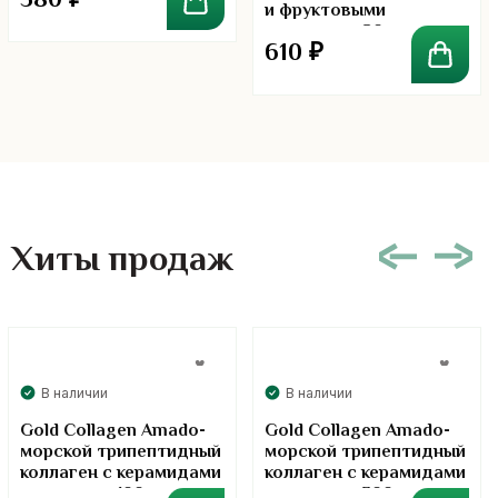
580
₽
и фруктовыми
кислотами.80 гр
610
₽
Хиты продаж
В наличии
В наличии
Gold Collagen Amado-
Gold Collagen Amado-
морской трипептидный
морской трипептидный
коллаген с керамидами
коллаген с керамидами
в порошке. 100 грамм
в порошке. 300 грамм