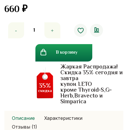
660
₽
Количество
товара
Уход
для
В корзину
шеи,бюста
и
Жаркая Распродажа!
зоны
Скидка 35% сегодня и
декольте
завтра
с
купон LETO
35%
Pueraria
кроме Thyroid-S,G-
скидка
Herb,Bravecto и
Mirifica.30
Simparica
мл
Описание
Характеристики
Отзывы (1)