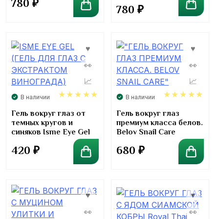
780
₽
780
₽
В наличии
В наличии
5.00
5.00
Гель вокруг глаз от
Гель вокруг глаз
темных кругов и
премиум класса белов.
синяков Isme Eye Gel
Belov Snail Care
420
₽
680
₽