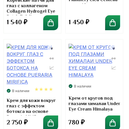
Plantnery Cica Centella
Корейские патчи для
ceramides eye cream
глаз с коллагеном
Collagen Hydrogel Eye
Patch Esfolio
1 540
₽
1 450
₽
В наличии
В наличии
Крем от кругов под
4.00
Крем для кожи вокруг
глазами хималаи Under
глаз с эффектом
Eye Cream Himalaya
ботокса на основе
Pueraria Mirifica
2 750
₽
780
₽