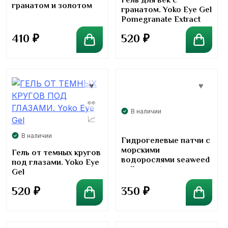
Гель для век с
гранатом и золотом
гранатом. Yoko Eye Gel
Pomegranate Extract
410
₽
520
₽
В наличии
В наличии
Гидрогелевые патчи с
морскими
Гель от темных кругов
водорослями seaweed
под глазами. Yoko Eye
collagen starry eye
Gel
mask
520
₽
350
₽