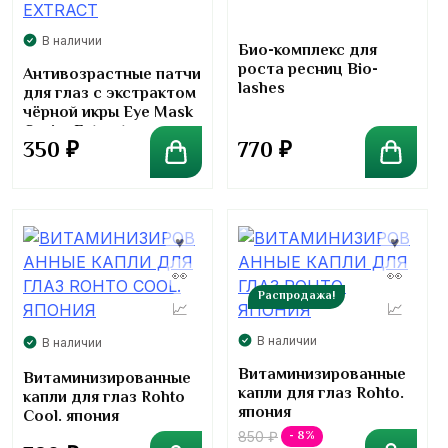
5.00
В наличии
Био-комплекс для
роста ресниц Bio-
Антивозрастные патчи
lashes
для глаз с экстрактом
чёрной икры Eye Mask
Caviar Extract
350
₽
770
₽
Распродажа!
В наличии
В наличии
Витаминизированные
Витаминизированные
капли для глаз Rohto.
капли для глаз Rohto
япония
Cool. япония
- 8%
850
₽