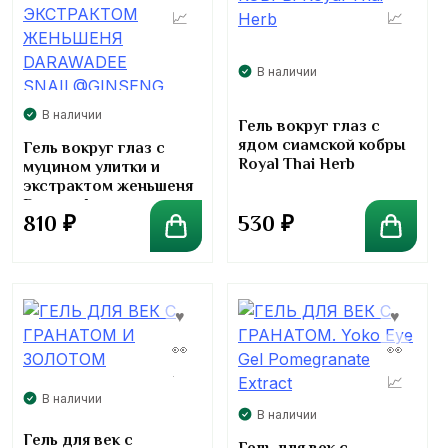
В наличии
В наличии
Гель вокруг глаз с
ядом сиамской кобры
Гель вокруг глаз с
Royal Thai Herb
муцином улитки и
экстрактом женьшеня
Darawadee
530
₽
810
₽
Snail@ginseng Flower
Eye Gel
В наличии
В наличии
Гель для век с