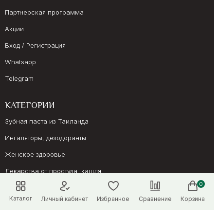
Партнерская программа
Акции
Вход / Регистрация
Whatsapp
Telegram
КАТЕГОРИИ
Зубная паста из Таиланда
Ингаляторы, дезодоранты
Женское здоровье
Лекарства от простуда, кашля
0
Препараты для иммунитета
Каталог
Личный кабинет
Избранное
Сравнение
Корзина
Онкология, суставы