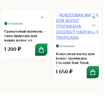
В наличии
Гранатовый шампунь –
сила природы для
ваших волос от
Giffarine
В наличии
1 200
₽
Кокосовая маска для
волос тропикана
Coconut Hair Mask
Tropicana
1 650
₽