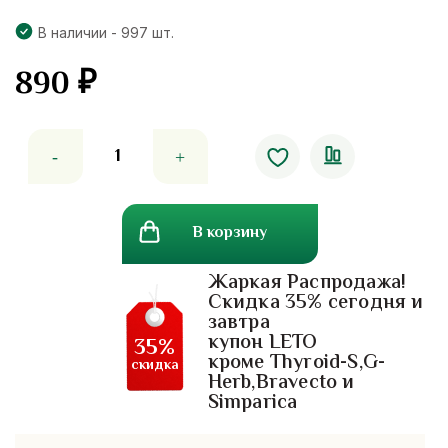
В наличии - 997 шт.
890
₽
Количество
товара
Восстанавливающий
шампунь
В корзину
для
нормальных
Жаркая Распродажа!
и
Скидка 35% сегодня и
поврежденных
завтра
волос
купон LETO
35%
Тропикана
кроме Thyroid-S,G-
скидка
Herb,Bravecto и
Simparica