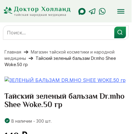
Перейти
к
содержанию
Search
for:
Главная
Магазин тайской косметики и народной
медицины
Тайский зеленый бальзам Dr.mho Shee
Woke.50 гр
Тайский зеленый бальзам Dr.mho
Shee Woke.50 гр
В наличии - 300 шт.