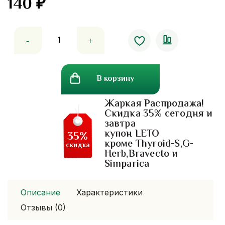
140
₽
Количество
товара
Тайский
зеленый
В корзину
бальзам
Dr.mho
Жаркая Распродажа!
Shee
Скидка 35% сегодня и
Woke.50
завтра
гр
купон LETO
35%
кроме Thyroid-S,G-
скидка
Herb,Bravecto и
Simparica
Описание
Характеристики
Отзывы (0)