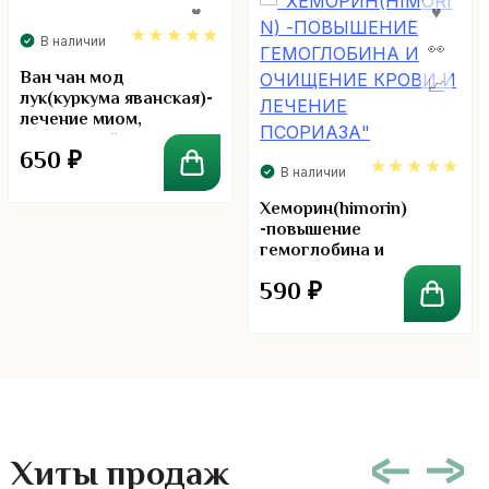
В наличии
5.00
Ван чан мод
лук(куркума яванская)-
лечение миом,
воспалений curcuma
650
₽
comosa kongkaherb
В наличии
5.00
Хеморин(himorin)
-повышение
гемоглобина и
очищение крови и
590
₽
лечение псориаза
Хиты продаж