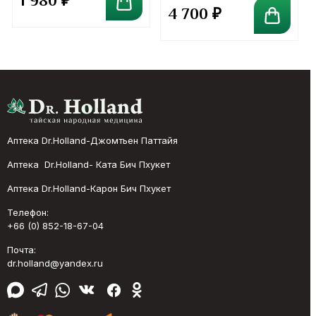
1 980
₽
кровообращения
Ultivite Multivitamin.
4 700
₽
курс 2 месяца
Аптека Dr.Holland-Джомтьен Паттайя
Аптека Dr.Holland- Ката Бич Пхукет
Аптека Dr.Holland-Карон Бич Пхукет
Телефон:
+66 (0) 852-18-67-04
Почта:
dr.holland@yandex.ru