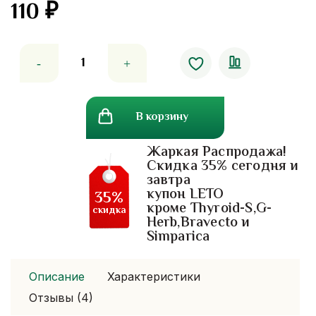
110
₽
5.00
out
of 5
Количество
товара
Зубная
паста
В корзину
с
древесным
Жаркая Распродажа!
углем
Скидка 35% сегодня и
и
завтра
солью.
купон LETO
35%
кроме Thyroid-S,G-
скидка
Herb,Bravecto и
Simparica
Описание
Характеристики
Отзывы (4)