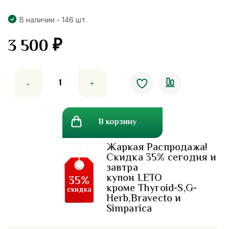
В наличии - 146 шт.
3 500
₽
Количество
товара
Детские
витамины
В корзину
для
здоровья
Жаркая Распродажа!
глаз
Скидка 35% сегодня и
Kids
завтра
Smart
купон LETO
35%
Nature`s
кроме Thyroid-S,G-
скидка
Herb,Bravecto и
Way
Simparica