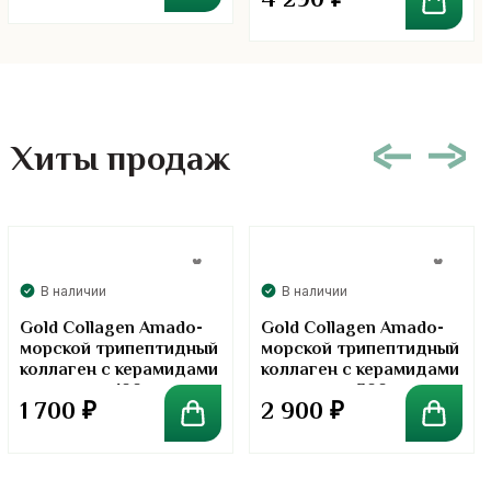
4 290
₽
Multivitamin 120
таблеток
Хиты продаж
В наличии
В наличии
Gold Collagen Amado-
Gold Collagen Amado-
морской трипептидный
морской трипептидный
коллаген с керамидами
коллаген с керамидами
в порошке. 100 грамм
в порошке. 300 грамм
1 700
₽
2 900
₽