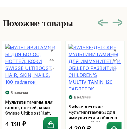
Похожие товары
В наличии
В наличии
Мультивитамины для
Swisse детские
волос, ногтей, кожи
мультивитамины для
Swisse Ultiboost Hair,
иммунитета и общего
Skin, Nails. 100
4 130
₽
развития Children’s
таблеток.