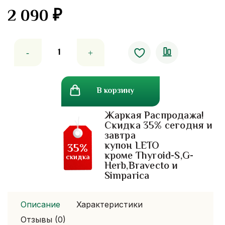
2 090
₽
Количество
товара
Элитный
лаосский
В корзину
кофе
арабика,
Жаркая Распродажа!
ручная
Скидка 35% сегодня и
сборка
завтра
500
купон LETO
35%
грамм
кроме Thyroid-S,G-
скидка
Herb,Bravecto и
Simparica
Описание
Характеристики
Отзывы (0)