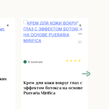
В нал
В наличии
4.00
ких
Колла
Крем для кожи вокруг глаз с
глазк
эффектом ботокса на основе
Pueraria Mirifica