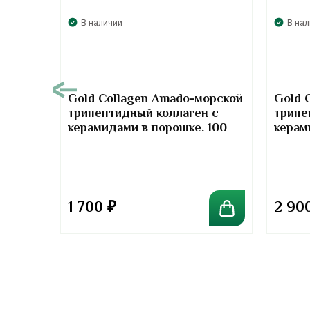
В наличии
В на
00
Gold Collagen Amado-морской
Gold 
трипептидный коллаген с
трипе
т-
керамидами в порошке. 100
керам
отив
грамм
грамм
та
1 700
₽
2 90