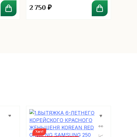
2 750
₽
70
₽
Хит!