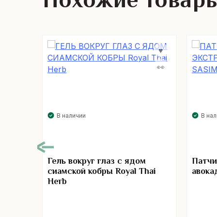
Похожие товар
В наличии
В на
Гель вокруг глаз с ядом
Патчи
сиамской кобры Royal Thai
авока
Herb
00
а