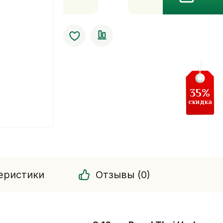
Омолаживающий
улиточный
крем
для
век
Thai
Herb
35%
скидка
еристики
Отзывы (0)