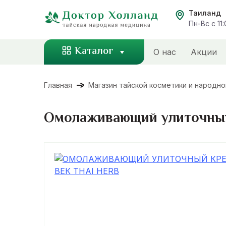
Перейти
Таиланд
к
Пн-Вс с 11
содержанию
Каталог
О нас
Акции
Главная
Магазин тайской косметики и народн
Омолаживающий улиточный 