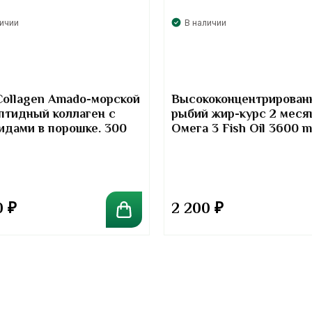
личии
В наличии
Collagen Amado-морской
Высококонцентрирован
птидный коллаген с
рыбий жир-курс 2 меся
идами в порошке. 300
Омега 3 Fish Oil 3600 
Kirkland Signature
0
₽
2 200
₽