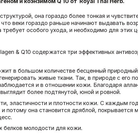
геном и коэнзимом Q 10 от Royal Thai Herb.
структурой, она гораздо более тонкая и чувствите
, что веки гораздо раньше начинают выдавать во
а требует особого ухода, и необходимо для этих 
Collagen & Q10 содержатся три эффективных антиво
ржит в большом количестве бесценный природный 
енерировать живые ткани. Так, в природе с его 
наблюдается и в отношении кожи. Благодаря аллан
выглядит более подтянутой, юной и ровной.
сти, эластичности и плотности кожи. С каждым го
 и потому она становится дряблой, покрывается
цесс.
ых белков молодости для кожи.